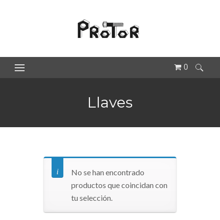
0
Buscar:
Llaves
No se han encontrado
productos que coincidan con
tu selección.