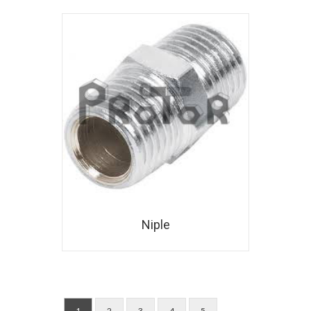
Niple
1
2
3
4
5