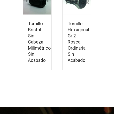
ás
Leer más
Tornillo
Tornillo
Bristol
Hexagonal
Sin
Gr 2
Cabeza
Rosca
Milimétrico
Ordinaria
Sin
Sin
Acabado
Acabado