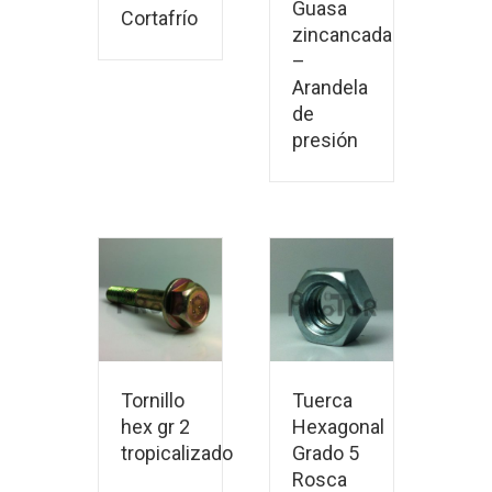
Guasa
Cortafrío
zincancada
–
Arandela
de
presión
ás
Leer más
ás
Leer más
Tornillo
Tuerca
hex gr 2
Hexagonal
tropicalizado
Grado 5
Rosca