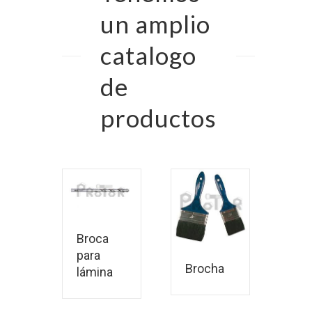
un amplio
catalogo
de
productos
ás
Leer más
ás
Leer más
Broca
para
Brocha
lámina