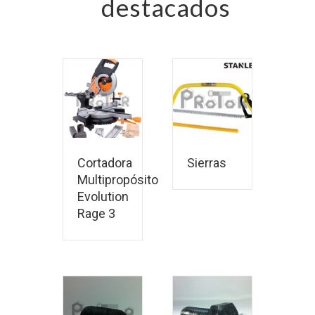
destacados
ás
Leer más
ás
Leer más
Cortadora
Sierras
Multipropósito
Evolution
Rage 3
ás
Leer más