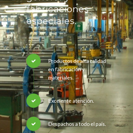
fabricaciones
especiales.
Productos de alta calidad
en fabricación y
materiales.
Excelente atención.
Despachos a todo el país.