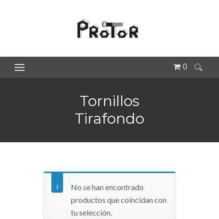
0
Buscar:
Tornillos
Tirafondo
No se han encontrado
productos que coincidan con
tu selección.