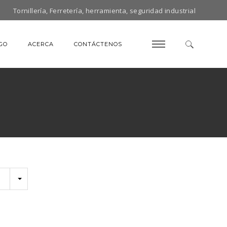
Tornillería, Ferretería, herramienta, seguridad industrial
GO
ACERCA
CONTÁCTENOS