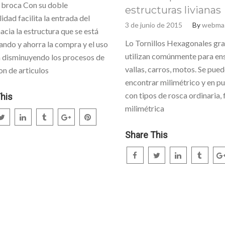
 broca Con su doble
estructuras livianas
idad facilita la entrada del
3 de junio de 2015
By
webma
hacia la estructura que se está
Lo Tornillos Hexagonales gra
ndo y ahorra la compra y el uso
utilizan comúnmente para en
 disminuyendo los procesos de
vallas, carros, motos. Se pue
on de articulos
encontrar milimétrico y en p
con tipos de rosca ordinaria, 
his
milimétrica
Share This