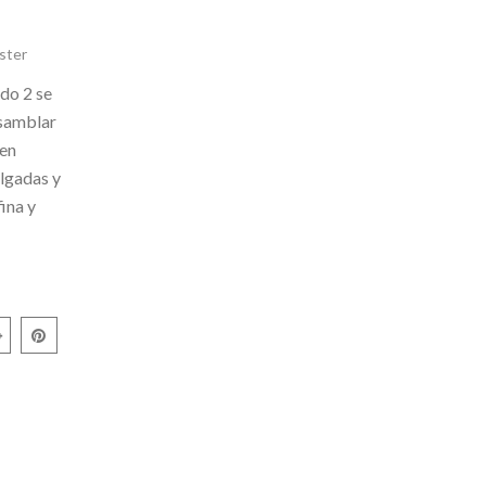
ster
do 2 se
samblar
den
ulgadas y
fina y