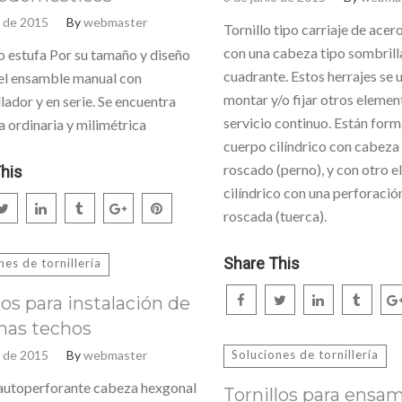
o de 2015
By
webmaster
Tornillo tipo carriaje de acer
con una cabeza tipo sombrill
lo estufa Por su tamaño y diseño
cuadrante. Estos herrajes se 
el ensamble manual con
montar y/o fijar otros elemen
lador y en serie. Se encuentra
servicio continuo. Están for
a ordinaria y milimétrica
cuerpo cilíndrico con cabeza p
roscado (perno), y con otro 
his
cilíndrico con una perforació
roscada (tuerca).
Share This
nes de tornillería
los para instalación de
nas techos
o de 2015
By
webmaster
Soluciones de tornillería
 autoperforante cabeza hexgonal
Tornillos para ensa