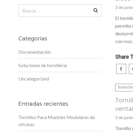
Buscar:
3 de juni
El tornil
permite 
destornil
Categorías
con rosc
Documentación
Share T
Soluciones de tornillería
Uncategorized
Solucio
Tornil
Entradas recientes
venta
Tornillos Para Muebles Modulares de
3 de juni
oficinas
Tornillo