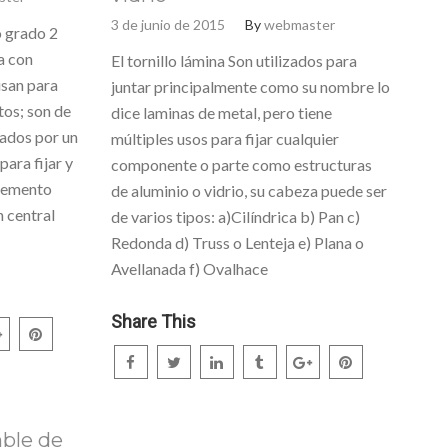
3 de junio de 2015
By
webmaster
o grado 2
a con
El tornillo lámina Son utilizados para
usan para
juntar principalmente como su nombre lo
tos; son de
dice laminas de metal, pero tiene
mados por un
múltiples usos para fijar cualquier
ara fijar y
componente o parte como estructuras
elemento
de aluminio o vidrio, su cabeza puede ser
n central
de varios tipos: a)Cilíndrica b) Pan c)
Redonda d) Truss o Lenteja e) Plana o
Avellanada f) Ovalhace
Share This
mble de