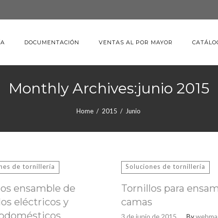
ÍA
DOCUMENTACIÓN
VENTAS AL POR MAYOR
CATÁLO
Monthly Archives:junio 2015
Home
/
2015
/
Junio
nes de tornillería
Soluciones de tornillería
llos ensamble de
Tornillos para ensam
los eléctricos y
camas
rodomésticos
3 de junio de 2015
By
webma