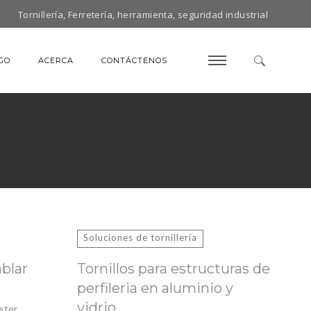
Tornillería, Ferretería, herramienta, seguridad industrial
GO
ACERCA
CONTÁCTENOS
Soluciones de tornillería
blar
Tornillos para estructuras de
perfileria en aluminio y
vidrio
ster