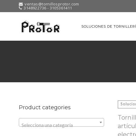
ventas@tornillosprotor.com
3148922736 - 3105361411
SOLUCIONES DE TORNILLER
Solucio
Product categories
Torni
Selecciona una categoría
artícu
elect